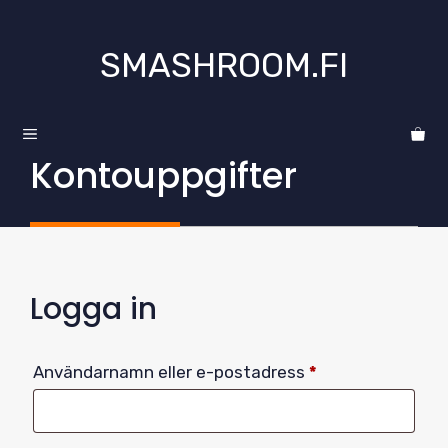
Hoppa
till
SMASHROOM.FI
innehåll
MENY
Kontouppgifter
Logga in
Obligatoriskt
Användarnamn eller e-postadress
*