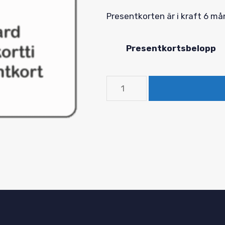
30,00 €
Presentkorten är i kraft 6 m
till
300,00
Presentkortsbelopp
Lahjakortti
6
kk/mån/months
mängd