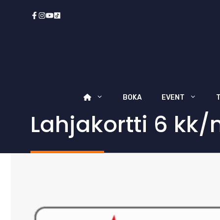
Hoppa
till
innehåll
BOKA
EVENT
Lahjakortti 6 k