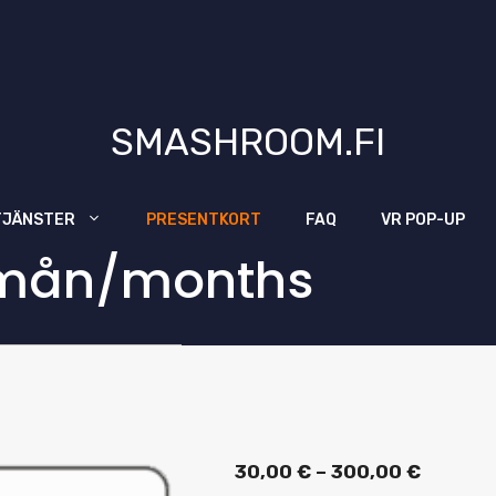
SMASHROOM.FI
TJÄNSTER
PRESENTKORT
FAQ
VR POP-UP
k/mån/months
Prisinte
30,00
€
–
300,00
€