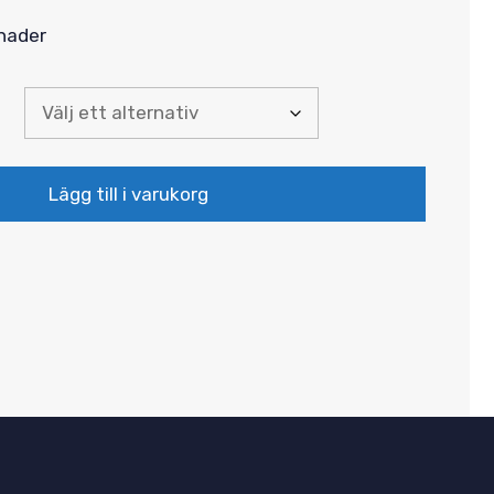
ånader
 €
Lägg till i varukorg